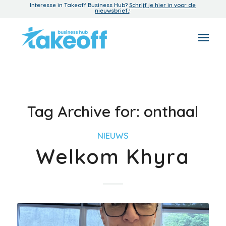
Interesse in Takeoff Business Hub?
Schrijf je hier in voor de
nieuwsbrief.
!
Tag Archive for:
onthaal
NIEUWS
Welkom Khyra