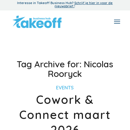
Interesse in Takeoff Business Hub?
Schrijf je hier in voor de
nieuwsbrief.
!
Tag Archive for:
Nicolas
Rooryck
EVENTS
Cowork &
Connect maart
2026