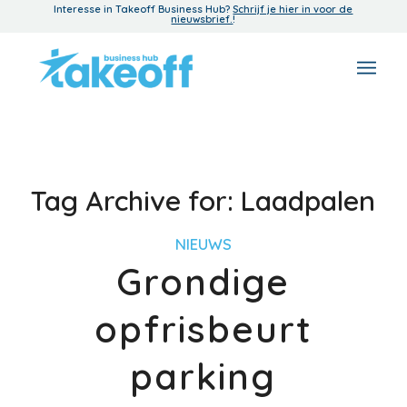
Interesse in Takeoff Business Hub?
Schrijf je hier in voor de
nieuwsbrief.
!
Tag Archive for:
Laadpalen
NIEUWS
Grondige
opfrisbeurt
parking